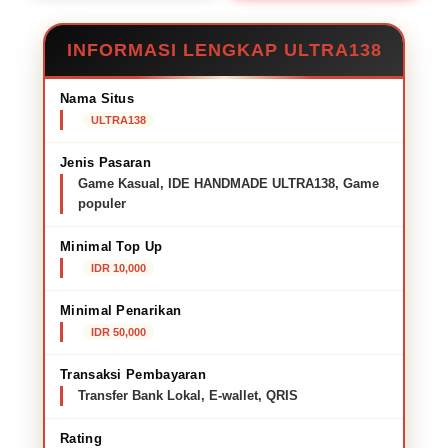
INFORMASI LENGKAP ULTRA138
Nama Situs
ULTRA138
Jenis Pasaran
Game Kasual, IDE HANDMADE ULTRA138, Game
populer
Minimal Top Up
IDR 10,000
Minimal Penarikan
IDR 50,000
Transaksi Pembayaran
Transfer Bank Lokal, E-wallet, QRIS
Rating