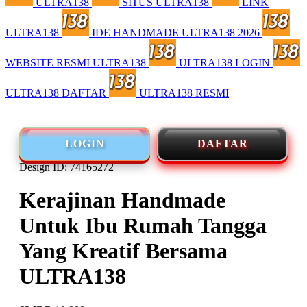
ULTRA138
SITUS ULTRA138
LINK
ULTRA138
IDE HANDMADE ULTRA138 2026
WEBSITE RESMI ULTRA138
ULTRA138 LOGIN
ULTRA138 DAFTAR
ULTRA138 RESMI
LOGIN
DAFTAR
Design ID: 74165272
Kerajinan Handmade
Untuk Ibu Rumah Tangga
Yang Kreatif Bersama
ULTRA138