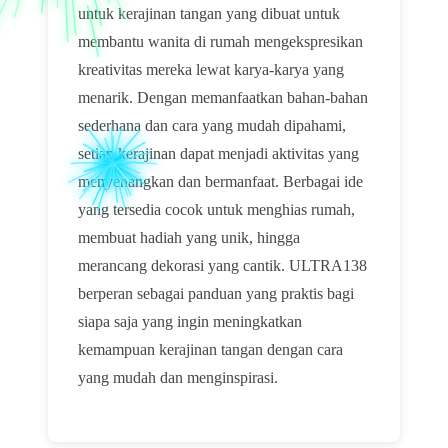
untuk kerajinan tangan yang dibuat untuk
membantu wanita di rumah mengekspresikan
kreativitas mereka lewat karya-karya yang
menarik. Dengan memanfaatkan bahan-bahan
sederhana dan cara yang mudah dipahami,
setiap kerajinan dapat menjadi aktivitas yang
menyenangkan dan bermanfaat. Berbagai ide
yang tersedia cocok untuk menghias rumah,
membuat hadiah yang unik, hingga
merancang dekorasi yang cantik. ULTRA138
berperan sebagai panduan yang praktis bagi
siapa saja yang ingin meningkatkan
kemampuan kerajinan tangan dengan cara
yang mudah dan menginspirasi.