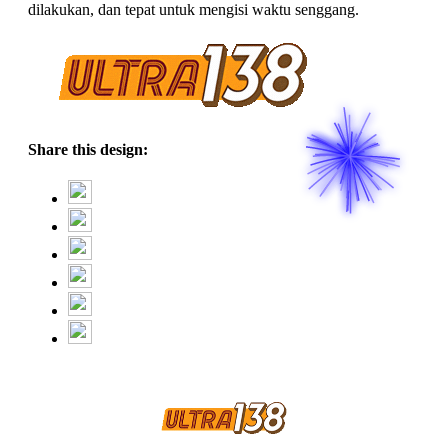
dilakukan, dan tepat untuk mengisi waktu senggang.
Share this design: