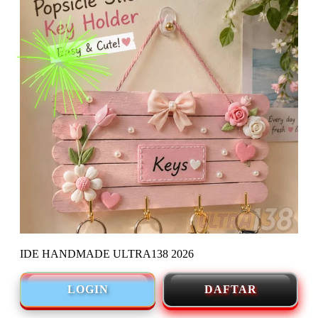
IDE HANDMADE ULTRA138 2026
LOGIN
DAFTAR