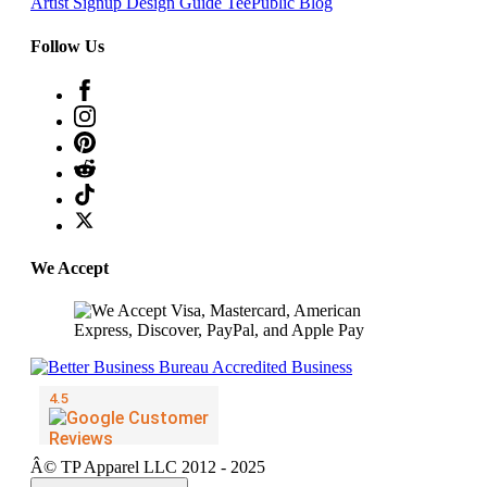
Artist Signup
Design Guide
TeePublic Blog
Follow Us
We Accept
Â© TP Apparel LLC 2012 - 2025