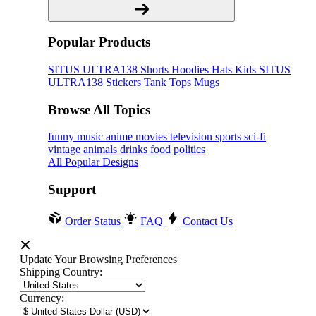
Popular Products
SITUS ULTRA138
Shorts
Hoodies
Hats
Kids SITUS
ULTRA138
Stickers
Tank Tops
Mugs
Browse All Topics
funny
music
anime
movies
television
sports
sci-fi
vintage
animals
drinks
food
politics
All Popular Designs
Support
Order Status
FAQ
Contact Us
Update Your Browsing Preferences
Shipping Country:
Currency: