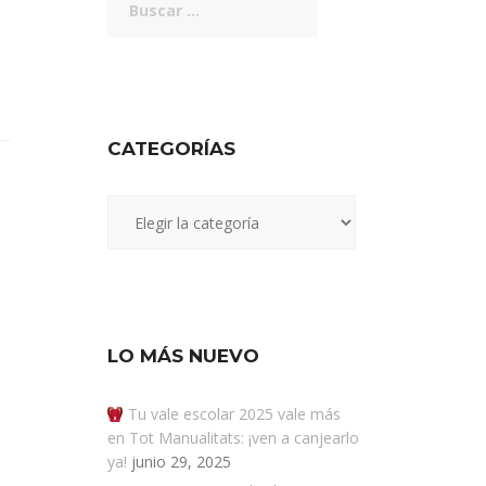
CATEGORÍAS
Categorías
LO MÁS NUEVO
Tu vale escolar 2025 vale más
en Tot Manualitats: ¡ven a canjearlo
ya!
junio 29, 2025