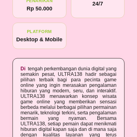
PENARIKAN
24/7
Rp 50.000
PLATFORM
Desktop & Mobile
Di
tengah perkembangan dunia digital yang
semakin pesat, ULTRA138 hadir sebagai
pilihan terbaik bagi para pecinta game
online yang ingin merasakan pengalaman
hiburan yang modern, seru, dan interaktif.
ULTRA138 menawarkan konsep wisata
game online yang memberikan sensasi
berbeda melalui berbagai pilihan permainan
menarik, teknologi terkini, serta pengalaman
bermain yang nyaman. Bersama
ULTRA138, setiap pemain dapat menikmati
hiburan digital kapan saja dan di mana saja
dengan kualitas layanan yang terus