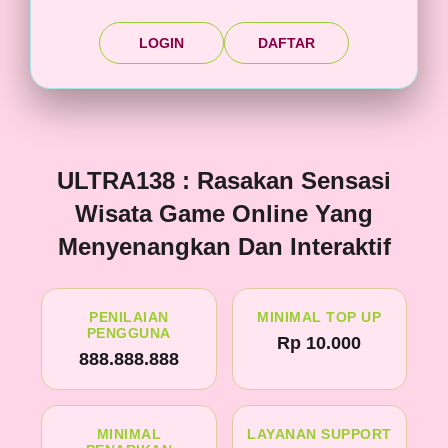
LOGIN
DAFTAR
ULTRA138 : Rasakan Sensasi
Wisata Game Online Yang
Menyenangkan Dan Interaktif
PENILAIAN
MINIMAL TOP UP
PENGGUNA
Rp 10.000
888.888.888
MINIMAL
LAYANAN SUPPORT