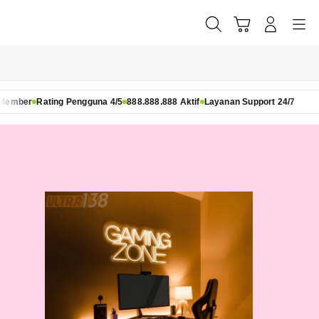
Skip
to
Cari
Troli
Login
Navigation
content
Buka Info Lebih Lanjut
Rating Pengguna 4/5
888.888.888 Aktif
Layanan Support 24/7