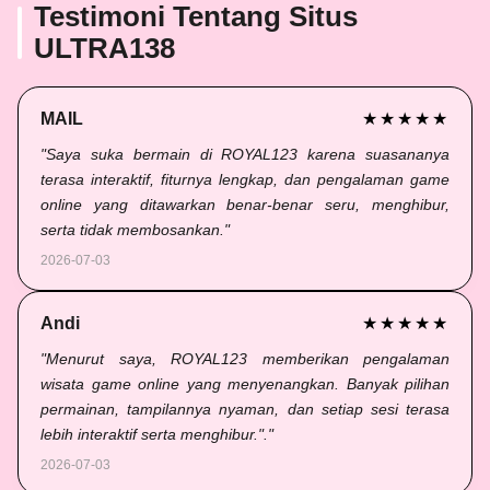
Testimoni Tentang Situs
ULTRA138
MAIL
★★★★★
"Saya suka bermain di ROYAL123 karena suasananya
terasa interaktif, fiturnya lengkap, dan pengalaman game
online yang ditawarkan benar-benar seru, menghibur,
serta tidak membosankan."
2026-07-03
Andi
★★★★★
"Menurut saya, ROYAL123 memberikan pengalaman
wisata game online yang menyenangkan. Banyak pilihan
permainan, tampilannya nyaman, dan setiap sesi terasa
lebih interaktif serta menghibur."."
2026-07-03