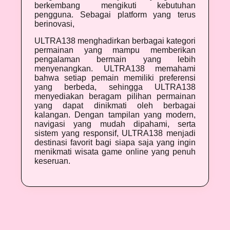
berkembang mengikuti kebutuhan
pengguna. Sebagai platform yang terus
berinovasi,
ULTRA138 menghadirkan berbagai kategori
permainan yang mampu memberikan
pengalaman bermain yang lebih
menyenangkan. ULTRA138 memahami
bahwa setiap pemain memiliki preferensi
yang berbeda, sehingga ULTRA138
menyediakan beragam pilihan permainan
yang dapat dinikmati oleh berbagai
kalangan. Dengan tampilan yang modern,
navigasi yang mudah dipahami, serta
sistem yang responsif, ULTRA138 menjadi
destinasi favorit bagi siapa saja yang ingin
menikmati wisata game online yang penuh
keseruan.