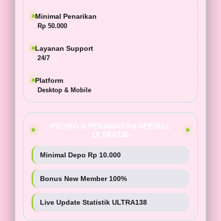
Minimal Penarikan
Rp 50.000
Layanan Support
24/7
Platform
Desktop & Mobile
PROMO & PENAWARAN SPESIAL
ULTRA138
Minimal Depo Rp 10.000
Bonus New Member 100%
Live Update Statistik ULTRA138