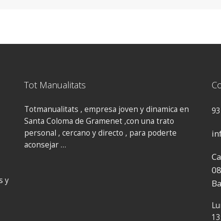
Tot Manualitats
Co
Totmanualitats , empresa joven y dinamica en
93
Santa Coloma de Gramenet ,con una trato
personal , cercano y directo , para poderte
in
aconsejar …
Ca
08
s
y
Ba
Lu
13